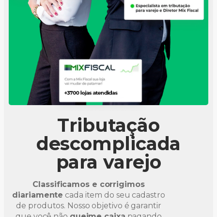
Tributação
descomplicada
para varejo
Classificamos e corrigimos
diariamente
cada item do seu cadastro
de produtos. Nosso objetivo é garantir
que você não
queime caixa
pagando