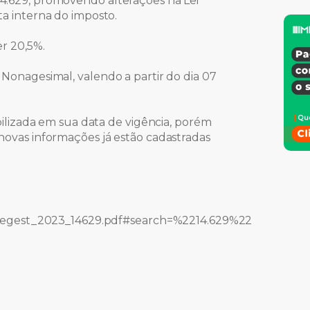
14.629, promovendo alterações na Lei
ta interna do imposto.
er 20,5%.
 Nonagesimal, valendo a partir do dia 07
ibilizada em sua data de vigência, porém
 novas informações já estão cadastradas
ais/legest_2023_14629.pdf#search=%2214.629%22