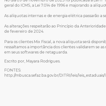
No dia 09 de novembro de 2023 foi publicada a Lei nº 
geral do ICMS, a Lei 7.014 de 1996 e majorando a alíquo
As alíquotas internas e de energia elétrica passarão a s
As alterações respeitarão ao Princípio da Anterioridade
de fevereiro de 2024.
Para os clientes Mix Fiscal, a nova alíquota será dispon
ressaltamos a importância dos clientes validarem se as
em seus softwares de retaguarda.
Escrito por, Mayara Rodrigues.
FONTES:
http://mbusca.sefaz.ba.gov.br/DITRI/leis/leis_estadu