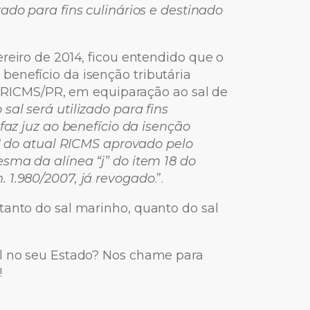
izado para fins culinários e destinado
reiro de 2014, ficou entendido que o
enefício da isenção tributária
 I RICMS/PR, em equiparação ao sal de
sal será utilizado para fins
 faz juz ao benefício da isenção
 I do atual RICMS aprovado pelo
esma da alínea “j” do item 18 do
. 1.980/2007, já revogado
.”.
tanto do sal marinho, quanto do sal
al no seu Estado? Nos chame para
!