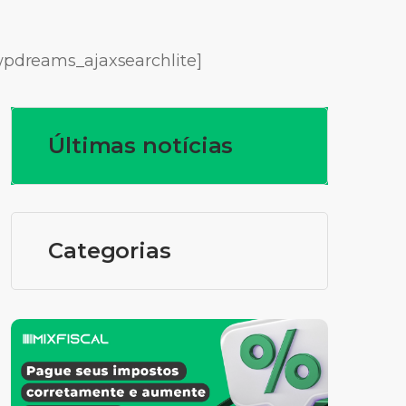
wpdreams_ajaxsearchlite]
Últimas notícias
Categorias