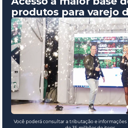
Acesso a maior base d
produtos para varejo d
Você poderá consultar a tributação e informações 
de 35 milhões de itens.