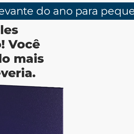
evante do ano para pequen
les
! Você
do mais
veria.