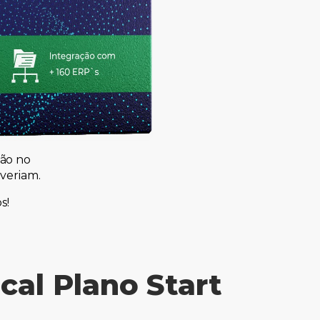
ão no
veriam.
s!
al Plano Start