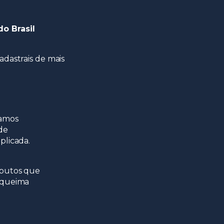
o Brasil
adastrais de mais
vamos
de
plicada.
ibutos que
 queima