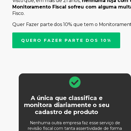
Visto que, em mais de 21 anos,
nenhuma loja com 
Monitoramento Fiscal sofreu com alguma mult
Fisco.
Quer Fazer parte dos 10%
que tem
o Monitorament
QUERO FAZER PARTE DOS 10%
A única que classifica e
monitora diariamente o seu
cadastro de produto
Nenhuma outra empresa faz esse serviço de
revisão fiscal com tanta assertividade de forma