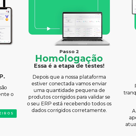
Passo 2
Homologação
Essa é a etapa de testes!
P.
Depois que a nossa plataforma
estiver conectada vamos enviar
são
uma quantidade pequena de
tranq
ente o
produtos corrigidos para validar se
o seu ERP está recebendo todos os
dados corrigidos corretamente.
A
EIROS
ap
atua