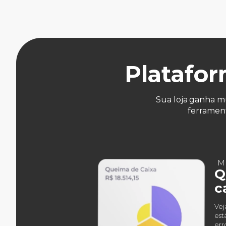
Platafor
Sua loja ganha m
ferramen
M
Q
c
Vej
est
err