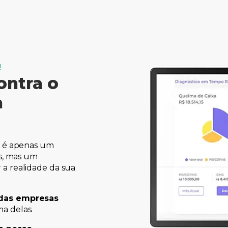
!
contra o
a
o é apenas um
os, mas um
a realidade da sua
das empresas
ma delas.