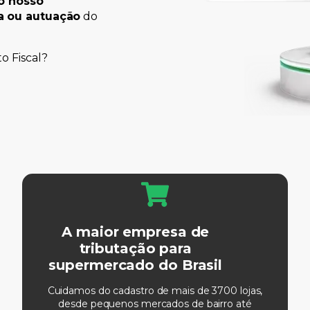
o nosso
a ou autuação
do
o Fiscal?
A maior empresa de
tributação para
supermercado do Brasil
Cuidamos do cadastro de mais de 3700 lojas,
desde pequenos mercados de bairro até