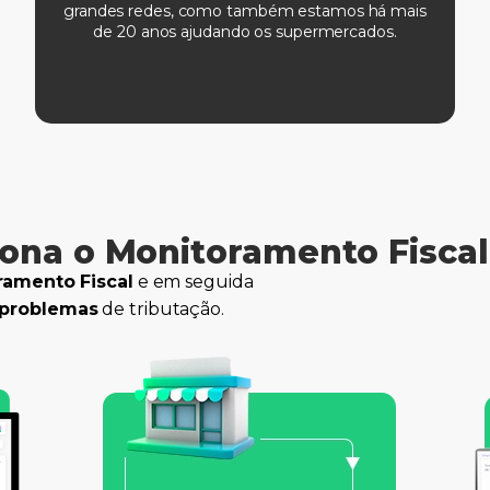
grandes redes, como também estamos há mais
de 20 anos ajudando os supermercados.
na o Monitoramento Fiscal 
ramento Fiscal
e em seguida
problemas
de tributação.