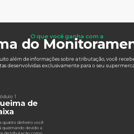
O que você ganha com a
ma do Monitoramen
uito além de informações sobre a tributação, você rece
tas desenvolvidas exclusivamente para o seu supermerc
ódulo 1
ueima de
aixa
a quanto dinheiro você
á queimando devido a
os de tributação como