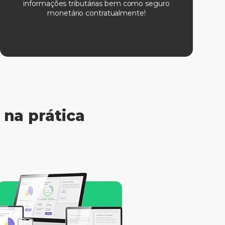
informações tributárias bem como seguro
monetário contratualmente!
na prática