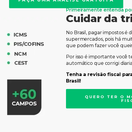
Primeiramente entenda por
Cuidar da tr
No Brasil, pagar impostos é d
supermercados, pois há mui
que podem fazer você queima
Por isso é importante você te
automático que corrigi diar
Tenha a revisão fiscal p
Brasil!
QUERO TER O 
FIS