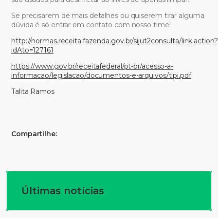
Se precisarem de mais detalhes ou quiserem tirar alguma
dúvida é só entrar em contato com nosso time!
http://normas.receita.fazenda.gov.br/sijut2consulta/link.action?
idAto=127161
https://www.gov.br/receitafederal/pt-br/acesso-a-
informacao/legislacao/documentos-e-arquivos/tipi.pdf
Talita Ramos
Compartilhe:
Últimas notícias