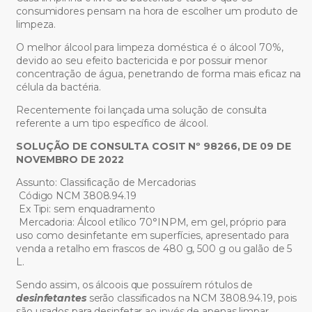
consumidores pensam na hora de escolher um produto de
limpeza.
O melhor álcool para limpeza doméstica é o álcool 70%,
devido ao seu efeito bactericida e por possuir menor
concentração de água, penetrando de forma mais eficaz na
célula da bactéria.
Recentemente foi lançada uma solução de consulta
referente a um tipo específico de álcool.
SOLUÇÃO DE CONSULTA COSIT Nº 98266, DE 09 DE
NOVEMBRO DE 2022
Assunto: Classificação de Mercadorias
Código NCM 3808.94.19
Ex Tipi: sem enquadramento
Mercadoria: Álcool etílico 70°INPM, em gel, próprio para
uso como desinfetante em superfícies, apresentado para
venda a retalho em frascos de 480 g, 500 g ou galão de 5
L.
Sendo assim, os álcoois que possuírem rótulos de
desinfetantes
serão classificados na NCM 3808.94.19, pois
são usados para desinfetar ao invés de apenas limpar.