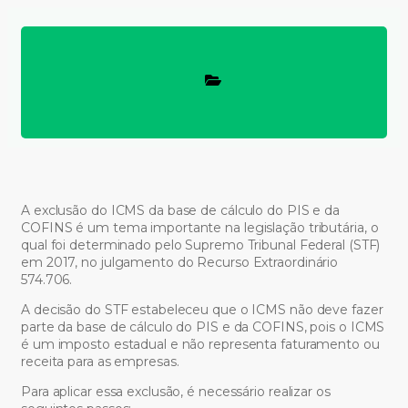
A exclusão do ICMS da base de cálculo do PIS e da
COFINS é um tema importante na legislação tributária, o
qual foi determinado pelo Supremo Tribunal Federal (STF)
em 2017, no julgamento do Recurso Extraordinário
574.706.
A decisão do STF estabeleceu que o ICMS não deve fazer
parte da base de cálculo do PIS e da COFINS, pois o ICMS
é um imposto estadual e não representa faturamento ou
receita para as empresas.
Para aplicar essa exclusão, é necessário realizar os