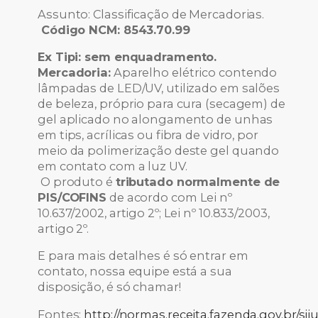
Assunto: Classificação de Mercadorias.
Código NCM: 8543.70.99
Ex Tipi: sem enquadramento.
Mercadoria:
Aparelho elétrico contendo
lâmpadas de LED/UV, utilizado em salões
de beleza, próprio para cura (secagem) de
gel aplicado no alongamento de unhas
em tips, acrílicas ou fibra de vidro, por
meio da polimerização deste gel quando
em contato com a luz UV.
O produto é
tributado normalmente de
PIS/COFINS
de acordo com Lei nº
10.637/2002, artigo 2º; Lei nº 10.833/2003,
artigo 2º.
E para mais detalhes é só entrar em
contato, nossa equipe está a sua
disposição, é só chamar!
Fontes:
http://normas.receita.fazenda.gov.br/sij