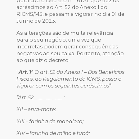
publicou o Decreto n° 16.174, que traz os
acréscimos ao Art. 52 do Anexo I do
RICMS/MS, e passam a vigorar no dia 01 de
Junho de 2023.
As alterações são de muita relevância
para o seu negócio, uma vez que
incorretas podem gerar consequências
negativas ao seu caixa. Portanto, atenção
ao que diz o decreto:
“
Art. 1°
O art. 52 do Anexo I – Dos Benefícios
Fiscais, ao Regulamento do ICMS, passa a
vigorar com os seguintes acréscimos”:
“Art. 52. …………………….:
XII – erva-mate;
XIII – farinha de mandioca;
XIV – farinha de milho e fubá;