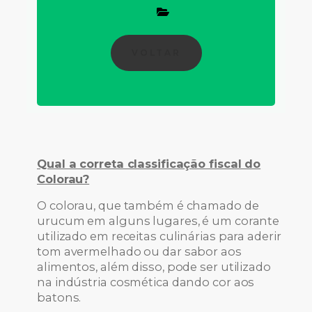
VOLTAR
Qual a correta classificação fiscal do
Colorau?
O colorau, que também é chamado de
urucum em alguns lugares, é um corante
utilizado em receitas culinárias para aderir
tom avermelhado ou dar sabor aos
alimentos, além disso, pode ser utilizado
na indústria cosmética dando cor aos
batons.