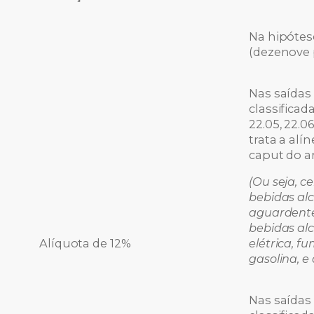
Na hipótese
(dezenove 
Nas saídas
classificad
22.05, 22.0
trata a alín
caput do a
(Ou seja, c
bebidas al
aguardentes
bebidas alc
Alíquota de 12%
elétrica, f
gasolina, e
Nas saídas