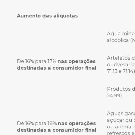
Aumento das alíquotas
Água miner
alcóolica (
Artefatos d
De 16% para 17%
nas operações
ourivesaria
destinadas a consumidor final
71.13 e 71.14
Produtos d
24.99)
Águas gase
açúcar ou 
De 16% para 18%
nas operações
ou aromatiz
destinadas a consumidor final
refrescos e