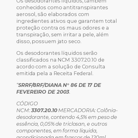
Os desodorantes líquidos, também
conhecidos como antitranspirantes
aerosol, são elaborados com
ingredientes ativos que garantem total
proteção contra os maus odores e a
transpiração, sem irritar a pele, além
disso, possuem jato seco.
Os desodorantes líquidos serão
classificados na NCM 3307.20.10 de
acordo com a solução de Consulta
emitida pela a Receita Federal.
“
SRRF/8RF/DIANA N° 86 DE 17 DE
FEVEREIRO DE 2003
.
CÓDIGO
NCM:
3307.20.10
MERCADORIA:
Colônia-
desodorante, contendo 4,5% em peso de
essência, 0,05% de triclosan, e outros
componentes, em forma líquida,
acondicionada em frascos de 120ml,