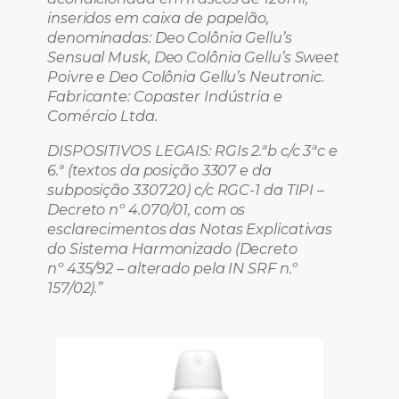
inseridos em caixa de papelão,
denominadas: Deo Colônia Gellu’s
Sensual Musk, Deo Colônia Gellu’s Sweet
Poivre e Deo Colônia Gellu’s Neutronic.
Fabricante: Copaster Indústria e
Comércio Ltda.
DISPOSITIVOS LEGAIS: RGIs 2.ªb c/c 3ªc e
6.ª (textos da posição 3307 e da
subposição 3307.20) c/c RGC-1 da TIPI –
Decreto n
º
4.070/01, com os
esclarecimentos das Notas Explicativas
do Sistema Harmonizado (Decreto
n
º
435/92 – alterado pela IN SRF n.
º
157/02).”