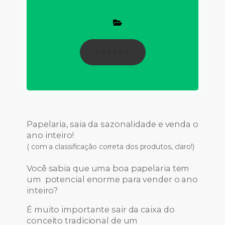
VOLTAR
Papelaria, saia da sazonalidade e venda o
ano inteiro!
( com a classificação correta dos produtos, claro!)
Você sabia que uma boa papelaria tem
um potencial enorme para vender o ano
inteiro?
É muito importante sair da caixa do
conceito tradicional de um