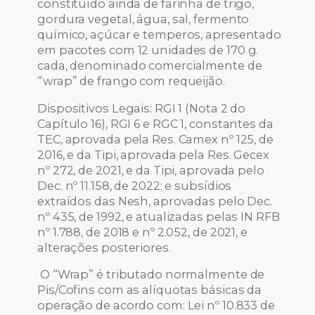
constituído ainda de farinha de trigo,
gordura vegetal, água, sal, fermento
químico, açúcar e temperos, apresentado
em pacotes com 12 unidades de 170 g.
cada, denominado comercialmente de
“wrap” de frango com requeijão.
Dispositivos Legais: RGI 1 (Nota 2 do
Capítulo 16), RGI 6 e RGC 1, constantes da
TEC, aprovada pela Res. Camex nº 125, de
2016, e da Tipi, aprovada pela Res. Gecex
nº 272, de 2021, e da Tipi, aprovada pelo
Dec. nº 11.158, de 2022; e subsídios
extraídos das Nesh, aprovadas pelo Dec.
nº 435, de 1992, e atualizadas pelas IN RFB
nº 1.788, de 2018 e nº 2.052, de 2021, e
alterações posteriores.
O “Wrap” é tributado normalmente de
Pis/Cofins com as alíquotas básicas da
operação de acordo com: Lei nº 10.833 de