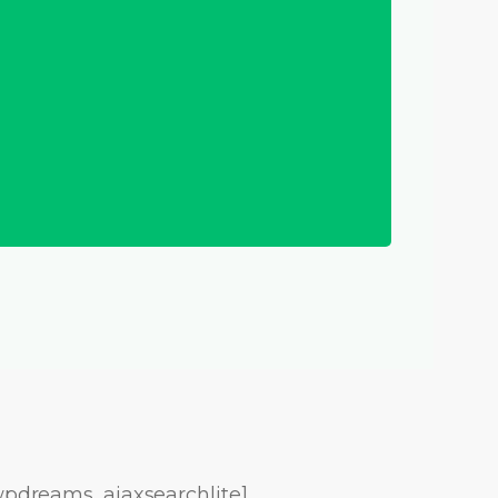
wpdreams_ajaxsearchlite]