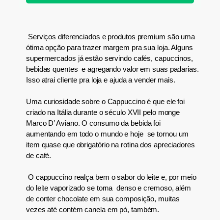
Serviços diferenciados e produtos premium são uma
ótima opção para trazer margem pra sua loja. Alguns
supermercados já estão servindo cafés, capuccinos,
bebidas quentes e agregando valor em suas padarias.
Isso atrai cliente pra loja e ajuda a vender mais.
Uma curiosidade sobre o Cappuccino é que ele foi
c
riado na Itália durante o século XVII pelo monge
Marco D’ Aviano
.
O
consumo da bebida
foi
aument
ando
em todo o mundo
e hoje
se tornou
um
item
quase que
obrigatório na rotina dos apreciadores
de café.
O
cappuccino realça
bem
o sabor do leite
e,
por meio
do leite vaporizado se torna denso e cremoso
, além
de conter chocolate em sua composição
,
muitas
vezes até
contém
canela em pó, também.