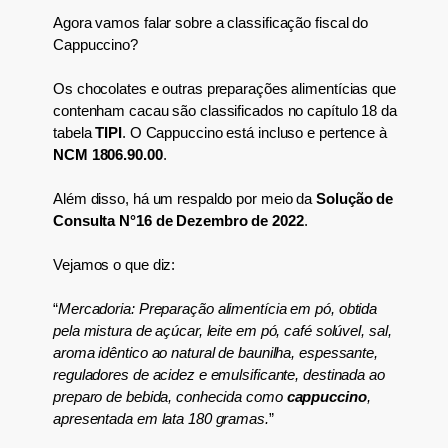
Agora vamos falar sobre
a classificação fiscal
do
Cappuccino?
Os chocolates e outras preparações alimentícias que
contenham cacau são classificados no capítulo 18 da
tabela
TIPI
. O Cappuccino está incluso e pertence à
NCM 1806.90.00
.
Além disso, há um respaldo por meio da
Solução de
Consulta N°16 de Dezembro de 2022
.
Vejamos o que diz:
“
Mercadoria: Preparação alimentícia em pó, obtida
pela mistura de açúcar, leite em pó, café solúvel, sal,
aroma idêntico ao natural de baunilha, espessante,
reguladores de acidez e emulsificante, destinada ao
preparo de bebida, conhecida como
cappuccino
,
apresentada em lata 180 gramas.
”