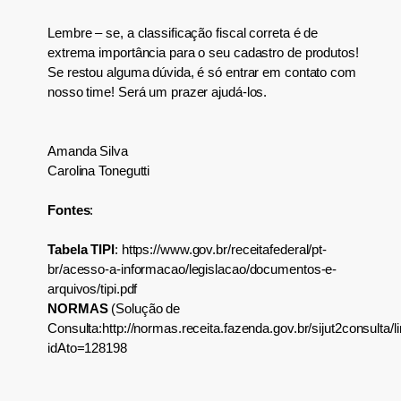
Lembre – se, a classificação fiscal correta é de
extrema importância para o seu cadastro de produtos!
Se restou alguma dúvida, é só entrar em contato com
nosso time! Será um prazer ajudá-los.
Amanda Silva
Carolina Tonegutti
Fontes
:
Tabela TIPI
: https://www.gov.br/receitafederal/pt-
br/acesso-a-informacao/legislacao/documentos-e-
arquivos/tipi.pdf
NORMAS
(Solução de
Consulta:http://normas.receita.fazenda.gov.br/sijut2consulta/l
idAto=128198