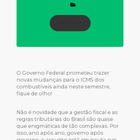
VOLTAR
O Governo Federal prometeu trazer
novas mudanças para o ICMS dos
combustíveis ainda neste semestre,
fique de olho!
Não é novidade que a gestão fiscal e as
regras tributárias do Brasil são quase
que enigmáticas de tão complexas. Por
isso, ano após ano, governo após
governo, o assunto está em pauta nas