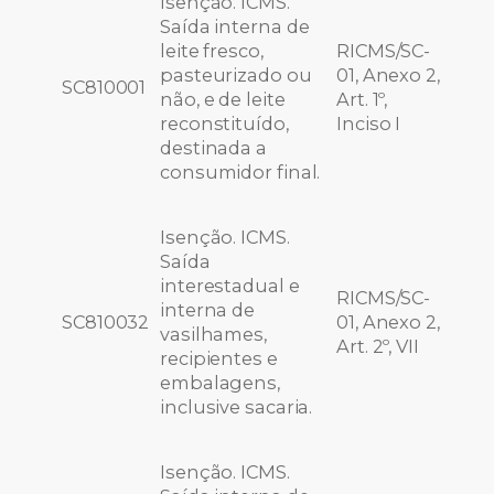
Isenção. ICMS.
Saída interna de
leite fresco,
RICMS/SC-
pasteurizado ou
01, Anexo 2,
SC810001
não, e de leite
Art. 1º,
reconstituído,
Inciso I
destinada a
consumidor final.
Isenção. ICMS.
Saída
interestadual e
RICMS/SC-
interna de
SC810032
01, Anexo 2,
vasilhames,
Art. 2º, VII
recipientes e
embalagens,
inclusive sacaria.
Isenção. ICMS.