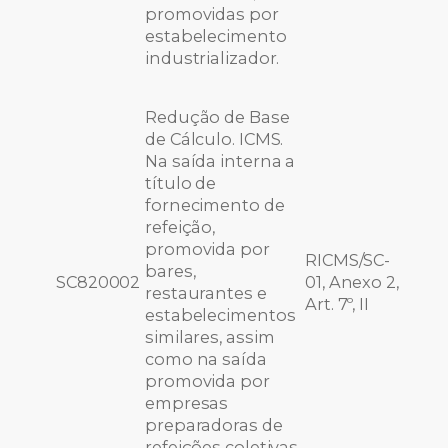
promovidas por
estabelecimento
industrializador.
Redução de Base
de Cálculo. ICMS.
Na saída interna a
título de
fornecimento de
refeição,
promovida por
RICMS/SC-
bares,
SC820002
01, Anexo 2,
restaurantes e
Art. 7º, II
estabelecimentos
similares, assim
como na saída
promovida por
empresas
preparadoras de
refeições coletivas.