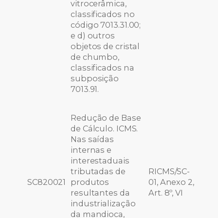
vitrocerâmica,
classificados no
código 7013.31.00;
e d) outros
objetos de cristal
de chumbo,
classificados na
subposição
7013.91.
Redução de Base
de Cálculo. ICMS.
Nas saídas
internas e
interestaduais
tributadas de
RICMS/SC-
SC820021
produtos
01, Anexo 2,
resultantes da
Art. 8º, VI
industrialização
da mandioca,