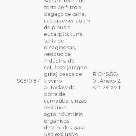
Saída interna de
torta de filtro e
bagaço de cana,
cascas e serragem
de pinus e
eucalipto, turfa,
torta de
oleaginosas,
resíduo da
indústria de
celulose (dregs e
grits), ossos de
RICMS/SC-
SC810187
bovino
01, Anexo 2,
autoclavado,
Art. 29, XVII
borra de
carnaúba, cinzas,
resíduos
agroindustriais
orgânicos,
destinados para
uso exclusivo