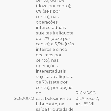
cento) ou 12%
(doze por cento);
6% (seis por
cento), nas
operações
interestaduais
sujeitas à alíquota
de 12% (doze por
cento); e 3,5% (três
inteiros e cinco
décimos por
cento), nas
operações
interestaduais
sujeitas à alíquota
de 7% (sete por
cento), por opção
do
RICMS/SC-
SC820023
estabelecimento
01, Anexo 2,
fabricante, na
Art. 8º, VIII
saída tributada de: