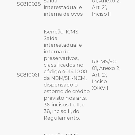
Saída
01, Anexo 2,
SC810028
interestadual e
Art. 2º,
interna de ovos
Inciso II
Isenção. ICMS.
Saída
interestadual e
interna de
preservativos,
RICMS/SC-
classificados no
01, Anexo 2,
código 4014.10.00
SC810061
Art. 2º,
da NBM/SH-NCM,
Inciso
dispensado o
XXXVII
estorno de crédito
previsto nos arts.
36, incisos I e II, e
38, inciso II, do
Regulamento.