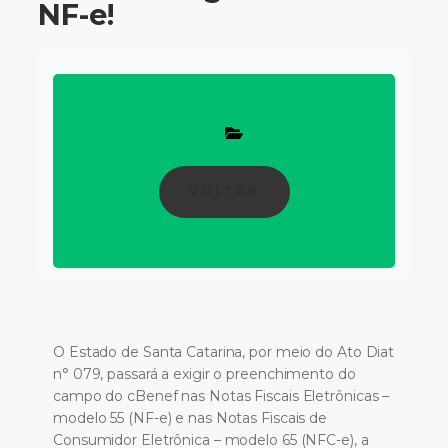
NF-e!
VOLTAR
O Estado de Santa Catarina, por meio do Ato Diat
n° 079, passará a exigir o preenchimento do
campo do cBenef nas Notas Fiscais Eletrônicas –
modelo 55 (NF-e) e nas Notas Fiscais de
Consumidor Eletrônica – modelo 65 (NFC-e), a