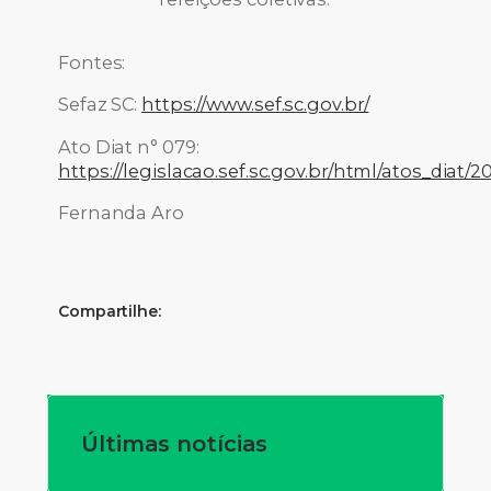
Fontes:
Sefaz SC:
https://www.sef.sc.gov.br/
Ato Diat n° 079:
https://legislacao.sef.sc.gov.br/html/atos_diat
Fernanda Aro
Compartilhe:
Últimas notícias