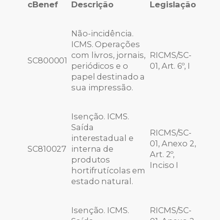
cBenef
Descrição
Legislação
Não-incidência.
ICMS. Operações
com livros, jornais,
RICMS/SC-
SC800001
periódicos e o
01, Art. 6º, I
papel destinado a
sua impressão.
Isenção. ICMS.
Saída
RICMS/SC-
interestadual e
01, Anexo 2,
SC810027
interna de
Art. 2º,
produtos
Inciso I
hortifrutícolas em
estado natural.
Isenção. ICMS.
RICMS/SC-