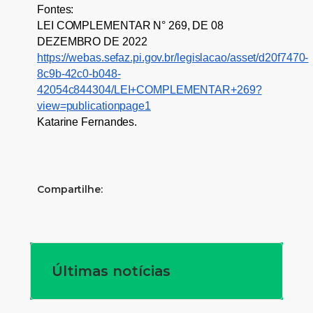
Fontes:
LEI COMPLEMENTAR N° 269, DE 08
DEZEMBRO DE 2022
https://webas.sefaz.pi.gov.br/legislacao/asset/d20f7470-
8c9b-42c0-b048-
42054c844304/LEI+COMPLEMENTAR+269?
view=publicationpage1
Katarine Fernandes.
Compartilhe:
Últimas notícias