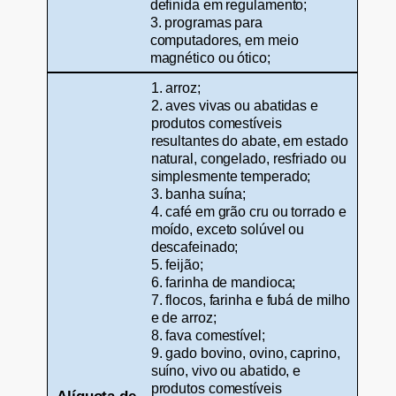
definida em regulamento;
3. programas para
computadores, em meio
magnético ou ótico;
1. arroz;
2. aves vivas ou abatidas e
produtos comestíveis
resultantes do abate, em estado
natural, congelado, resfriado ou
simplesmente temperado;
3. banha suína;
4. café em grão cru ou torrado e
moído, exceto solúvel ou
descafeinado;
5. feijão;
6. farinha de mandioca;
7. flocos, farinha e fubá de milho
e de arroz;
8. fava comestível;
9. gado bovino, ovino, caprino,
suíno, vivo ou abatido, e
produtos comestíveis
Alíquota de