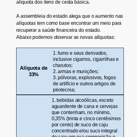
alíquota dos itens de cesta básica.
A assembleia do estado alega que o aumento nas
alíquotas tem como base encontrar um meio para
recuperar a saúde financeira do estado.
Abaixo podemos observar as novas alíquotas:
1. fumo e seus derivados,
inclusive cigarros, cigarrilhas e
charutos;
Alíquota de
2. armas e munições;
33%
3. pólvoras, explosivos, fogos
de artifício e outros artigos de
pirotecnia;
1. bebid
as alcoólicas, exceto
aguardente de cana e cervejas
que contenham, no mínimo,
0,35% (trinta e cinco centésimos
por cento) de suco de caju
concentrado e/ou suco integral
de caju em sua composição e