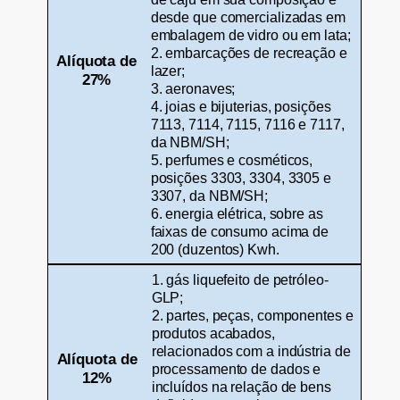
desde que comercializadas em
embalagem de vidro ou em lata;
2. embarcações de recreação e
Alíquota de
lazer;
27%
3. aeronaves;
4. joias e bijuterias, posições
7113, 7114, 7115, 7116 e 7117,
da NBM/SH;
5. perfumes e cosméticos,
posições 3303, 3304, 3305 e
3307, da NBM/SH;
6. energia elétrica, sobre as
faixas de consumo acima de
200 (duzentos) Kwh.
1. gás liquefeito de petróleo-
GLP;
2. partes, peças, componentes e
produtos acabados,
relacionados com a indústria de
Alíquota de
processamento de dados e
12%
incluídos na relação de bens