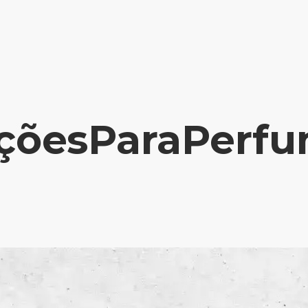
çõesParaPerfu