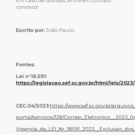
Em caso de dúvidas, entre em contato
conosco!
Escrito por:
João Paulo
Fontes:
Lei n°18.591:
https://legislacao.sef.sc.gov.br/html/leis/2023
CEC.04/2023
:
https://www.sef.sc.gov.br/arquivos
portal/servicos/128/Correio_Eletronico__2023_
Vigencia_da_LEI_Nr_18591_2023__Exclusao_dos