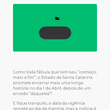
VOLTAR
Como toda fábula que tem seu “começo,
meio e fim”, o Estado de Santa Catarina
promete encerrar mais uma longa
história no dia 1 de Abril, depois de um
enredo “daqueles”!
E fique tranquilo, a data da vigência
remete ao dia da mentira, mas a notícia é