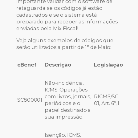
importante validar com o software de
retaguarda se os códigos já estão
cadastrados e se o sistema está
preparado para receber as informações
enviadas pela Mix Fiscal!
Veja alguns exemplos de códigos que
serão utilizados a partir de 1° de Maio:
cBenef
Descrição
Legislação
Não-incidência.
ICMS. Operações
com livros, jornais,
RICMS/SC-
SC800001
periódicos e o
01, Art. 6º, I
papel destinado a
sua impressão.
Isenção. ICMS.