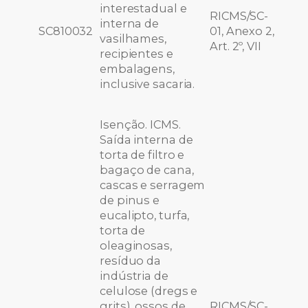
interestadual e
RICMS/SC-
interna de
SC810032
01, Anexo 2,
vasilhames,
Art. 2º, VII
recipientes e
embalagens,
inclusive sacaria.
Isenção. ICMS.
Saída interna de
torta de filtro e
bagaço de cana,
cascas e serragem
de pinus e
eucalipto, turfa,
torta de
oleaginosas,
resíduo da
indústria de
celulose (dregs e
grits), ossos de
RICMS/SC-