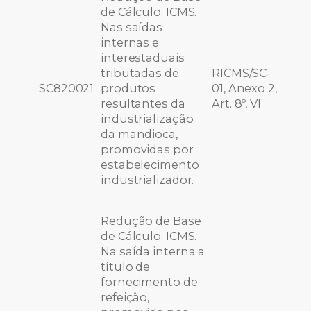
de Cálculo. ICMS.
Nas saídas
internas e
interestaduais
tributadas de
RICMS/SC-
SC820021
produtos
01, Anexo 2,
resultantes da
Art. 8º, VI
industrialização
da mandioca,
promovidas por
estabelecimento
industrializador.
Redução de Base
de Cálculo. ICMS.
Na saída interna a
título de
fornecimento de
refeição,