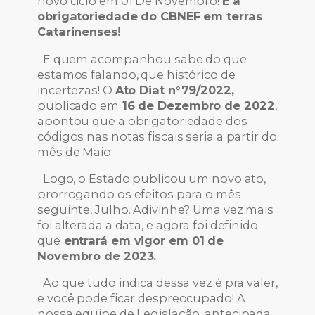
novo ciclo em 01 De Novembro!
É a
obrigatoriedade do CBNEF em terras
Catarinenses!
E quem acompanhou sabe do que
estamos falando, que histórico de
incertezas! O
Ato Diat n°79/2022,
publicado em
16 de Dezembro de 2022
,
apontou que a obrigatoriedade dos
códigos nas notas fiscais seria a partir do
mês de Maio.
Logo, o Estado publicou um novo ato,
prorrogando os efeitos para o mês
seguinte, Julho. Adivinhe? Uma vez mais
foi alterada a data, e agora foi definido
que
entrará em vigor em 01 de
Novembro de 2023.
Ao que tudo indica dessa vez é pra valer,
e você pode ficar despreocupado! A
nossa equipe de Legislação, antecipada