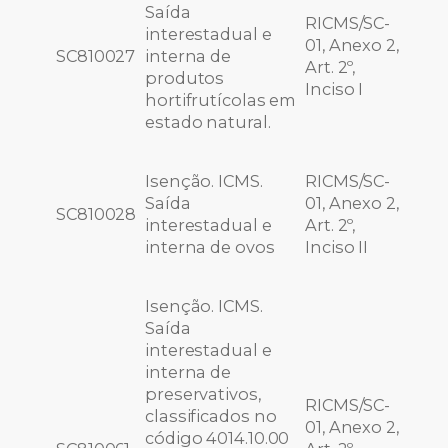
Saída
RICMS/SC-
interestadual e
01, Anexo 2,
SC810027
interna de
Art. 2º,
produtos
Inciso I
hortifrutícolas em
estado natural.
Isenção. ICMS.
RICMS/SC-
Saída
01, Anexo 2,
SC810028
interestadual e
Art. 2º,
interna de ovos
Inciso II
Isenção. ICMS.
Saída
interestadual e
interna de
preservativos,
RICMS/SC-
classificados no
01, Anexo 2,
código 4014.10.00