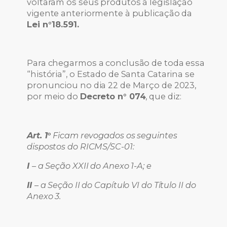
voltaram os seus produtos à legislação
vigente anteriormente à publicação da
Lei n°18.591.
Para chegarmos a conclusão de toda essa
“história”, o Estado de Santa Catarina se
pronunciou no dia 22 de Março de 2023,
por meio do
Decreto n° 074
, que diz:
Art. 1°
Ficam revogados os seguintes
dispostos do RICMS/SC-01:
I
– a Seção XXII do Anexo 1-A; e
II
– a Seção II do Capítulo VI do Título II do
Anexo 3.