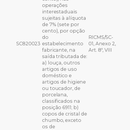
operações
interestaduais
sujeitas à alíquota
de 7% (sete por
cento), por opção
do
RICMS/SC-
SC820023
estabelecimento
01, Anexo 2,
fabricante, na
Art. 8º, VIII
saída tributada de:
a) louça, outros
artigos de uso
doméstico e
artigos de higiene
ou toucador, de
porcelana,
classificados na
posição 6911; b)
copos de cristal de
chumbo, exceto
os de