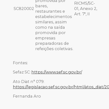
promovida por
RICMS/SC-
bares,
SC820002
01, Anexo 2,
restaurantes e
Art. 7º, II
estabelecimentos
similares, assim
como na saída
promovida por
empresas
preparadoras de
refeições coletivas.
Fontes:
Sefaz SC:
https://www.sef.sc.gov.br/
Ato Diat n° 079:
https://legislacao.sef.sc.gov.br/html/atos_diat
Fernanda Aro