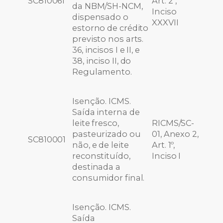
SC810061
Art. 2º,
da NBM/SH-NCM,
Inciso
dispensado o
XXXVII
estorno de crédito
previsto nos arts.
36, incisos I e II, e
38, inciso II, do
Regulamento.
Isenção. ICMS.
Saída interna de
leite fresco,
RICMS/SC-
pasteurizado ou
01, Anexo 2,
SC810001
não, e de leite
Art. 1º,
reconstituído,
Inciso I
destinada a
consumidor final.
Isenção. ICMS.
Saída