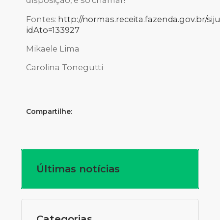
disposição, é só chamar!
Fontes:
http://normas.receita.fazenda.gov.br/sij
idAto=133927
Mikaele Lima
Carolina Tonegutti
Compartilhe:
Últimas notícias
Categorias