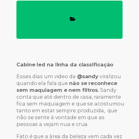
Cabine led na linha da classificação
Esses dias um video da
@sandy
viralizou
quando ela fala que
não se reconhece
sem maquiagem e nem filtros.
Sandy
conta que até dentro de casa, raramente
fica sem maquiagem e que se acostumou
tanto em estar sempre produzida, que
não se sente à vontade em que as
pessoas a vejam nua e crua.
Fato é que a área da beleza vem cada vez