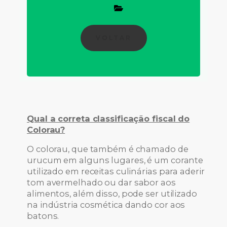
VOLTAR
Qual a correta classificação fiscal do
Colorau?
O colorau, que também é chamado de
urucum em alguns lugares, é um corante
utilizado em receitas culinárias para aderir
tom avermelhado ou dar sabor aos
alimentos, além disso, pode ser utilizado
na indústria cosmética dando cor aos
batons.