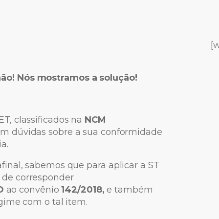
[
não!
Nós mostramos a solução!
T, classificados na
NCM
am dúvidas sobre a sua conformidade
a.
inal, sabemos que para aplicar a ST
 de corresponder
O
ao convênio
142/2018,
e também
gime com o tal item.