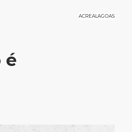
ACRE
ALAGOAS
 é