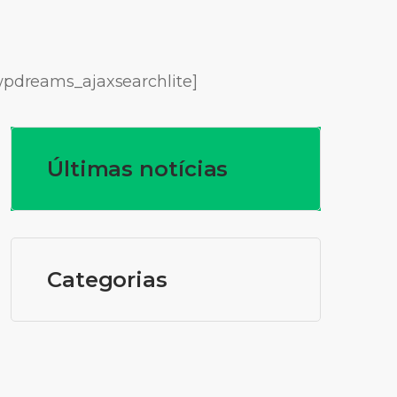
wpdreams_ajaxsearchlite]
Últimas notícias
Categorias