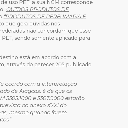
 de uso PET, a sua NCM corresponde
o “
OUTROS PRODUTOS DE
o
“PRODUTOS DE PERFUMARIA E
ato que gera dúvidas nos
s Federadas não concordam que esse
o PET, sendo somente aplicado para
rdestino está em acordo com a
em, através do parecer 205 publicado
 de acordo com a interpretação
stado de Alagoas, é de que
os
CM 3305.1000 e 3307.9000 estarão
, prevista no anexo XXXI do
oas, mesmo quando forem
tos.
”