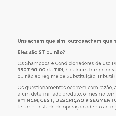
Uns acham que sim, outros acham que 
Eles são
ST
ou não?
Os Shampoos e Condicionadores de uso PE
3307.90.00
da
TIPI
, há algum tempo ger
ou não ao regime de Substituição Tributári
Os questionamentos ocorrem com razão, af
à um determinado produto, o mesmo tem
em
NCM
,
CEST
,
DESCRIÇÃO
e
SEGMENT
ter o seu estado de operação adepto ao re