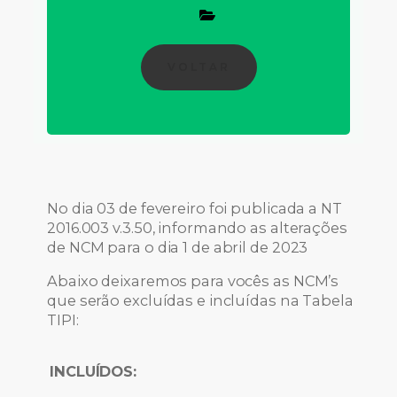
VOLTAR
No dia 03 de fevereiro foi publicada a NT
2016.003 v.3.50, informando as alterações
de NCM para o dia 1 de abril de 2023
Abaixo deixaremos para vocês as NCM’s
que serão excluídas e incluídas na Tabela
TIPI:
INCLUÍDOS: