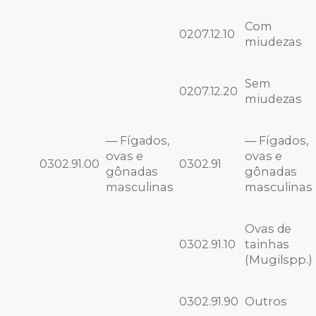
Com
0207.12.10
miudezas
Sem
0207.12.20
miudezas
— Fígados,
— Fígados,
ovas e
ovas e
0302.91.00
0302.91
gônadas
gônadas
masculinas
masculinas
Ovas de
0302.91.10
tainhas
(Mugilspp.)
0302.91.90
Outros