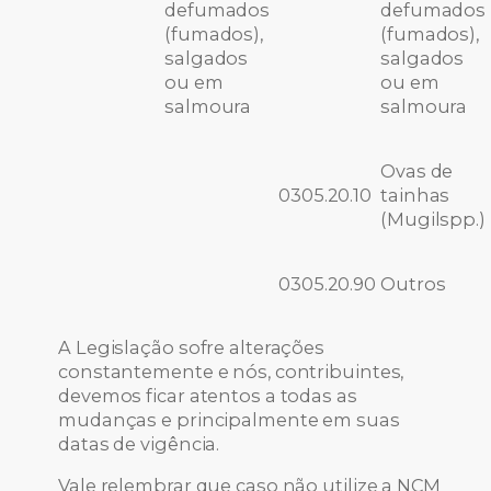
defumados
defumados
(fumados),
(fumados),
salgados
salgados
ou em
ou em
salmoura
salmoura
Ovas de
0305.20.10
tainhas
(Mugilspp.)
0305.20.90
Outros
A Legislação sofre alterações
constantemente e nós, contribuintes,
devemos ficar atentos a todas as
mudanças e principalmente em suas
datas de vigência.
Vale relembrar que caso não utilize a NCM