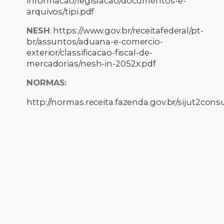
informacao/legislacao/documentos-e-
arquivos/tipi.pdf
NESH
:
https://www.gov.br/receitafederal/pt-
br/assuntos/aduana-e-comercio-
exterior/classificacao-fiscal-de-
mercadorias/nesh-in-2052x.pdf
NORMAS:
http://normas.receita.fazenda.gov.br/sijut2cons