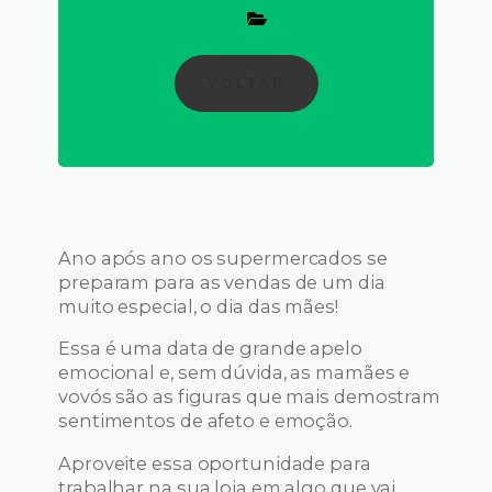
VOLTAR
Ano após ano os supermercados se
preparam para as vendas de um dia
muito especial, o dia das mães!
Essa é uma data de grande apelo
emocional e, sem dúvida, as mamães e
vovós são as figuras que mais demostram
sentimentos de afeto e emoção.
Aproveite essa oportunidade para
trabalhar na sua loja em algo que vai