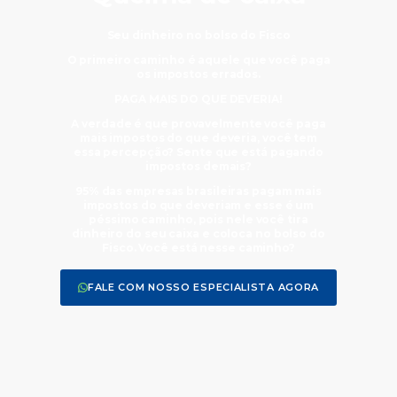
Seu dinheiro no bolso do Fisco
O primeiro caminho é aquele que você paga
os impostos errados.
PAGA MAIS DO QUE DEVERIA!
A verdade é que provavelmente você paga
mais impostos do que deveria, você tem
essa percepção? Sente que está pagando
impostos demais?
95% das empresas brasileiras pagam mais
impostos do que deveriam e esse é um
péssimo caminho, pois nele você tira
dinheiro do seu caixa e coloca no bolso do
Fisco. Você está nesse caminho?
FALE COM NOSSO ESPECIALISTA AGORA