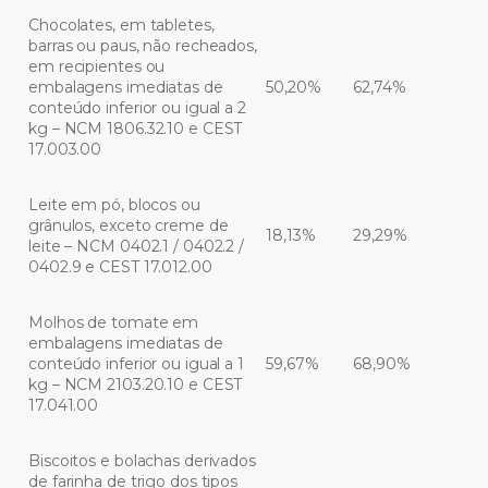
Chocolates, em tabletes,
barras ou paus, não recheados,
em recipientes ou
embalagens imediatas de
50,20%
62,74%
conteúdo inferior ou igual a 2
kg – NCM 1806.32.10 e CEST
17.003.00
Leite em pó, blocos ou
grânulos, exceto creme de
18,13%
29,29%
leite – NCM 0402.1 / 0402.2 /
0402.9 e CEST 17.012.00
Molhos de tomate em
embalagens imediatas de
conteúdo inferior ou igual a 1
59,67%
68,90%
kg – NCM 2103.20.10 e CEST
17.041.00
Biscoitos e bolachas derivados
de farinha de trigo dos tipos