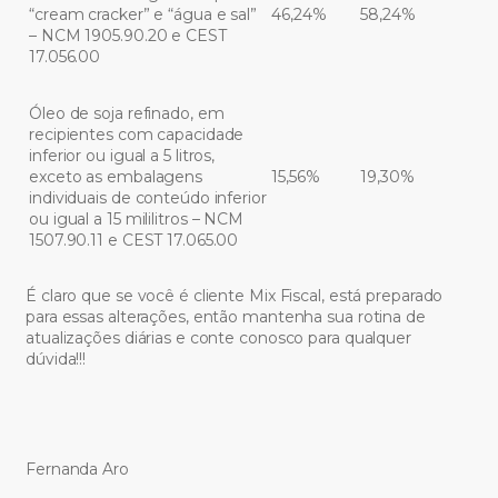
“cream cracker” e “água e sal”
46,24%
58,24%
– NCM 1905.90.20 e CEST
17.056.00
Óleo de soja refinado, em
recipientes com capacidade
inferior ou igual a 5 litros,
exceto as embalagens
15,56%
19,30%
individuais de conteúdo inferior
ou igual a 15 mililitros – NCM
1507.90.11 e CEST 17.065.00
É claro que se você é cliente Mix Fiscal, está preparado
para essas alterações, então mantenha sua rotina de
atualizações diárias e conte conosco para qualquer
dúvida!!!
Fernanda Aro