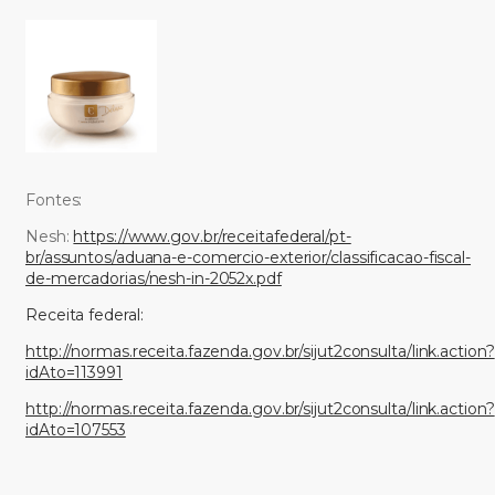
Fontes:
Nesh:
https://www.gov.br/receitafederal/pt-
br/assuntos/aduana-e-comercio-exterior/classificacao-fiscal-
de-mercadorias/nesh-in-2052x.pdf
Receita federal:
http://normas.receita.fazenda.gov.br/sijut2consulta/link.action?
idAto=113991
http://normas.receita.fazenda.gov.br/sijut2consulta/link.action?
idAto=107553