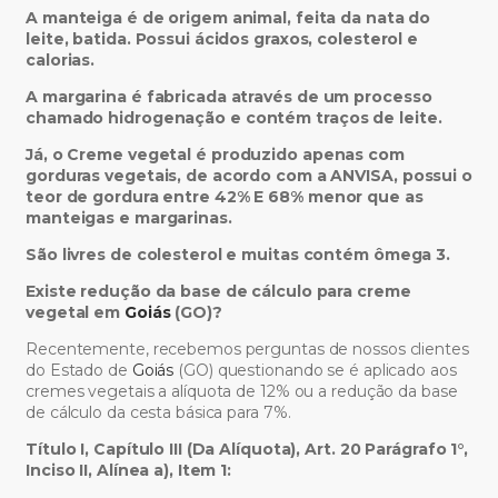
A manteiga é de origem animal, feita da nata do
leite, batida. Possui ácidos graxos, colesterol e
calorias.
A margarina é fabricada atrav
é
s de um processo
cham
a
do hidrogenação e contém tra
ços de leite.
Já, o Creme vegetal
é produzi
d
o apenas com
gorduras vegetais, de acordo com a ANVISA
,
possui o
teor de gordura entre 42% E 68%
menor que as
manteigas e margarinas.
São livres de colesterol e muitas contém ômega 3.
Existe redução da base de cálculo para creme
vegetal em
Goiás
(GO)?
Recentemente, recebemos perguntas de nossos clientes
do Estado de
Goiás
(GO) questionando se é aplicado aos
cremes vegetais a alíquota de 12% ou a redução da base
de cálculo da cesta básica para 7%.
Título I, Capítulo III (Da Alíquota), Art. 20 Parágrafo 1°,
Inciso II, Alínea a), Item 1: