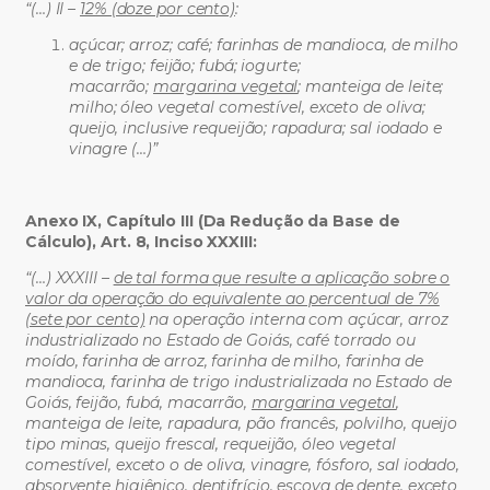
“(…) II –
12% (doze por cento)
:
açúcar; arroz; café; farinhas de mandioca, de milho
e de trigo; feijão; fubá; iogurte;
macarrão;
margarina vegetal
; manteiga de leite;
milho; óleo vegetal comestível, exceto de oliva;
queijo, inclusive requeijão; rapadura; sal iodado e
vinagre (…)”
Anexo IX, Capítulo III (Da Redução da Base de
Cálculo), Art. 8, Inciso XXXIII:
“(…) XXXIII –
de tal forma que resulte a aplicação sobre o
valor da operação do equivalente ao percentual de 7%
(sete por cento)
na operação interna com açúcar, arroz
industrializado no Estado de Goiás, café torrado ou
moído, farinha de arroz, farinha de milho, farinha de
mandioca, farinha de trigo industrializada no Estado de
Goiás, feijão, fubá, macarrão,
margarina vegetal
,
manteiga de leite, rapadura, pão francês, polvilho, queijo
tipo minas, queijo frescal, requeijão, óleo vegetal
comestível, exceto
o de oliva, vinagre, fósforo, sal iodado,
absorvente higiênico, dentifrício, escova de dente, exceto