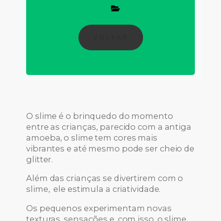
VOLTAR
O slime é o brinquedo do momento
entre as crianças, parecido com a antiga
amoeba, o slime tem cores mais
vibrantes e até mesmo pode ser cheio de
glitter.
Além das crianças se divertirem com o
slime, ele estimula a criatividade.
Os pequenos experimentam novas
texturas, sensações e, com isso, o slime