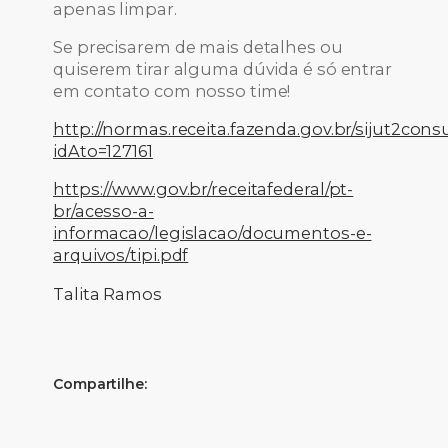
apenas limpar.
Se precisarem de mais detalhes ou
quiserem tirar alguma dúvida é só entrar
em contato com nosso time!
http://normas.receita.fazenda.gov.br/sijut2consu
idAto=127161
https://www.gov.br/receitafederal/pt-
br/acesso-a-
informacao/legislacao/documentos-e-
arquivos/tipi.pdf
Talita Ramos
Compartilhe: