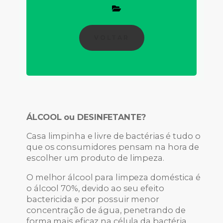
VOLTAR
ÁLCOOL ou DESINFETANTE?
Casa limpinha e livre de bactérias é tudo o
que os consumidores pensam na hora de
escolher um produto de limpeza.
O melhor álcool para limpeza doméstica é
o álcool 70%, devido ao seu efeito
bactericida e por possuir menor
concentração de água, penetrando de
forma mais eficaz na célula da bactéria.